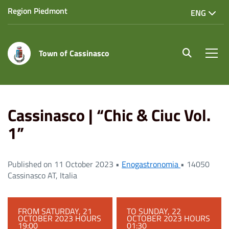
Region Piedmont
ENG
Town of Cassinasco
site.searc
Men
Home
Eventi
Cassinasco | “Chic & Ciuc Vol. 1”
Cassinasco | “Chic & Ciuc Vol.
1”
Published on 11 October 2023 •
Enogastronomia
•
14050
Cassinasco AT, Italia
FROM SATURDAY, 21
TO SUNDAY, 22
OCTOBER 2023 HOURS
OCTOBER 2023 HOURS
19:00
01:30