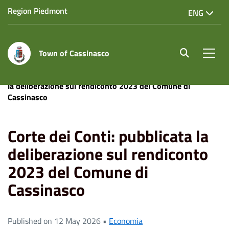
Region Piedmont
ENG
Town of Cassinasco
site.searc
Men
Home
News
Economia
Corte dei Conti: pubblicata
la deliberazione sul rendiconto 2023 del Comune di
Cassinasco
Corte dei Conti: pubblicata la
deliberazione sul rendiconto
2023 del Comune di
Cassinasco
Published on 12 May 2026 •
Economia