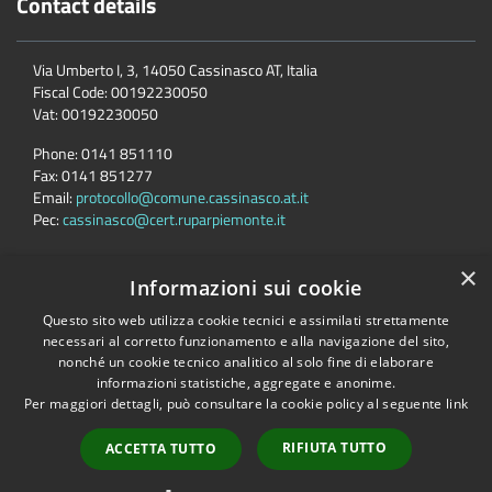
Contact details
Via Umberto I, 3, 14050 Cassinasco AT, Italia
Fiscal Code:
00192230050
Vat:
00192230050
Phone:
0141 851110
Fax:
0141 851277
Email:
protocollo@comune.cassinasco.at.it
Pec:
cassinasco@cert.ruparpiemonte.it
×
Informazioni sui cookie
Accessibility
Privacy
Cookie
Sitemap
Questo sito web utilizza cookie tecnici e assimilati strettamente
necessari al corretto funzionamento e alla navigazione del sito,
Comune convenzionato
Astigov
nonché un cookie tecnico analitico al solo fine di elaborare
informazioni statistiche, aggregate e anonime.
Progetto
|
Convenzione
|
Adesioni
Per maggiori dettagli, può consultare la cookie policy al seguente
link
•
Accesso redazione
RIFIUTA TUTTO
ACCETTA TUTTO