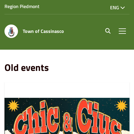
Region Piedmont
ENG
Town of Cassinasco
site.searc
Men
Home
Old events