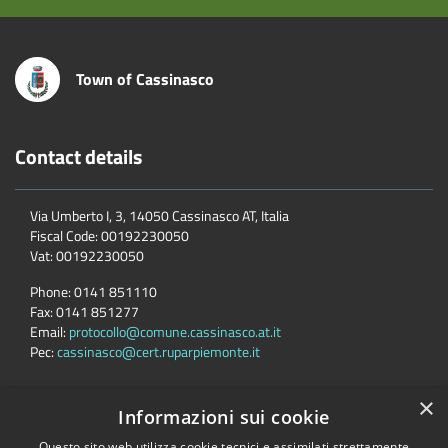
Town of Cassinasco
Contact details
Via Umberto I, 3, 14050 Cassinasco AT, Italia
Fiscal Code:
00192230050
Vat:
00192230050
Phone:
0141 851110
Fax:
0141 851277
Email:
protocollo@comune.cassinasco.at.it
Pec:
cassinasco@cert.ruparpiemonte.it
×
Informazioni sui cookie
Accessibility
Privacy
Cookie
Sitemap
Questo sito web utilizza cookie tecnici e assimilati strettamente