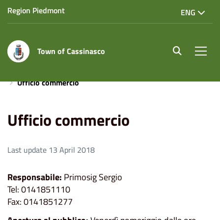
Region Piedmont
ENG
Town of Cassinasco
site.searc
Men
Home
Uffici e servizi
Attività economiche e commercio
Ufficio commercio
Ufficio commercio
Last update 13 April 2018
Responsabile:
Primosig Sergio
Tel: 0141851110
Fax: 0141851277