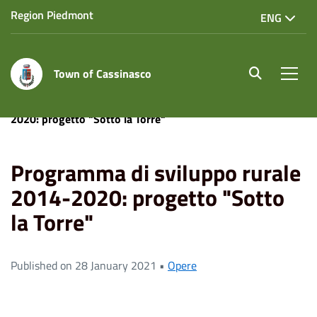
Region Piedmont
ENG
Town of Cassinasco
site.searc
Men
Home
News
Programma di sviluppo rurale 2014-
2020: progetto "Sotto la Torre"
Programma di sviluppo rurale
2014-2020: progetto "Sotto
la Torre"
Published on 28 January 2021 •
Opere