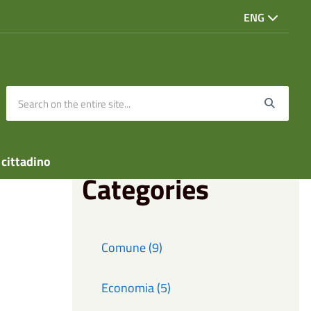
ENG
Search on the entire site...
Searc
 cittadino
Categories
Comune (9)
Economia (5)