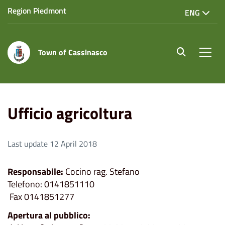
Region Piedmont
ENG
Town of Cassinasco
site.searc
Men
Home
Uffici e servizi
Altri uffici
Ufficio agricoltura
Ufficio agricoltura
Last update 12 April 2018
Responsabile:
Cocino rag. Stefano
Telefono: 0141851110
Fax 0141851277
Apertura al pubblico: