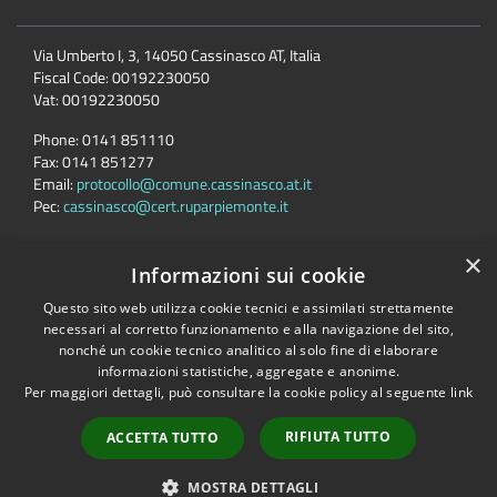
Via Umberto I, 3, 14050 Cassinasco AT, Italia
Fiscal Code:
00192230050
Vat:
00192230050
Phone:
0141 851110
Fax:
0141 851277
Email:
protocollo@comune.cassinasco.at.it
Pec:
cassinasco@cert.ruparpiemonte.it
×
Informazioni sui cookie
Accessibility
Privacy
Cookie
Sitemap
Questo sito web utilizza cookie tecnici e assimilati strettamente
necessari al corretto funzionamento e alla navigazione del sito,
Comune convenzionato
Astigov
nonché un cookie tecnico analitico al solo fine di elaborare
informazioni statistiche, aggregate e anonime.
Progetto
|
Convenzione
|
Adesioni
Per maggiori dettagli, può consultare la cookie policy al seguente
link
•
Accesso redazione
RIFIUTA TUTTO
ACCETTA TUTTO
MOSTRA DETTAGLI